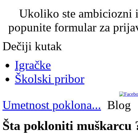
Ukoliko ste ambiciozni i
popunite formular za prija
Dečiji kutak
Igračke
Školski pribor
Umetnost poklona...
Blog
Šta pokloniti muškarcu 