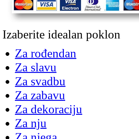
Izaberite idealan poklon
Za rođendan
Za slavu
Za svadbu
Za zabavu
Za dekoraciju
Za nju
Za njega