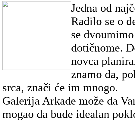
Jedna od najč
Radilo se o de
se dvoumimo 
dotičnome. D
novca planira
znamo da, pok
srca, znači će im mnogo.
Galerija Arkade može da Vam
mogao da bude idealan pokl