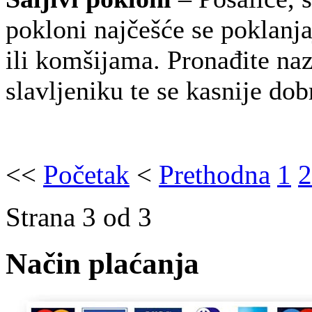
pokloni najčešće se poklanj
ili komšijama. Pronađite naz
slavljeniku te se kasnije do
<<
Početak
<
Prethodna
1
2
Strana 3 od 3
Način plaćanja