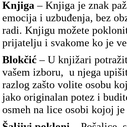
Knjiga
– Knjiga je znak pažn
emocija i uzbuđenja, bez obz
radi. Knjigu možete pokloniti
prijatelju i svakome ko je vel
Blokčić
– U knjižari potraži
vašem izboru, u njega upišit
razlog zašto volite osobu ko
jako originalan potez i budi
osmeh na lice osobi kojoj j
Šaljivi pokloni
– Pošalice, s